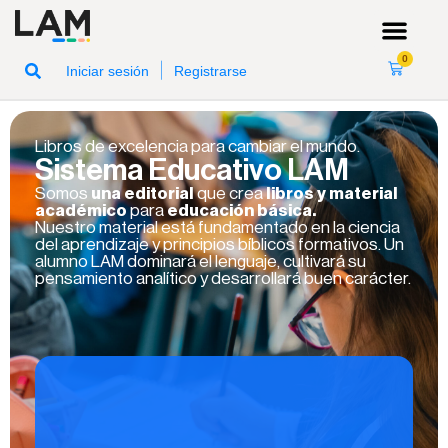
0
|
Iniciar sesión
Registrarse
Libros de excelencia para cambiar el mundo.
Sistema Educativo LAM
Somos
una editorial
que crea
libros
y material
académico
para
educación básica.
Nuestro material está fundamentado en la ciencia
del aprendizaje y principios bíblicos formativos. Un
alumno LAM dominará el lenguaje, cultivará su
pensamiento analítico y desarrollará buen carácter.