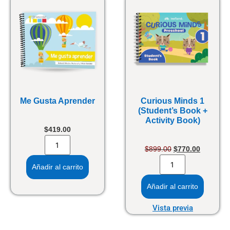
Me Gusta Aprender
Curious Minds 1
(Student’s Book +
Activity Book)
$
419.00
$
899.00
$
770.00
Añadir al carrito
Añadir al carrito
Vista previa