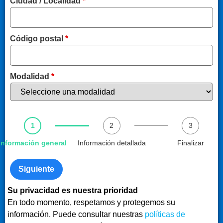
Ciudad / Localidad
*
Código postal
*
Modalidad
*
1
2
3
Información general
Información detallada
Finalizar
Siguiente
Su privacidad es nuestra prioridad
En todo momento, respetamos y protegemos su
información. Puede consultar nuestras
políticas de