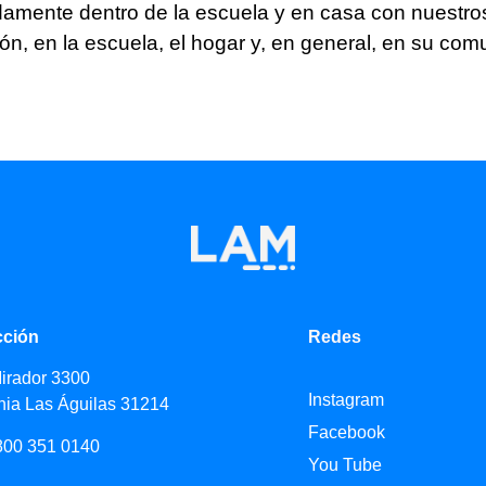
mente dentro de la escuela y en casa con nuestros 
ión, en la escuela, el hogar y, en general, en su co
cción
Redes
Mirador 3300
Instagram
nia Las Águilas 31214
Facebook
800 351 0140
You Tube