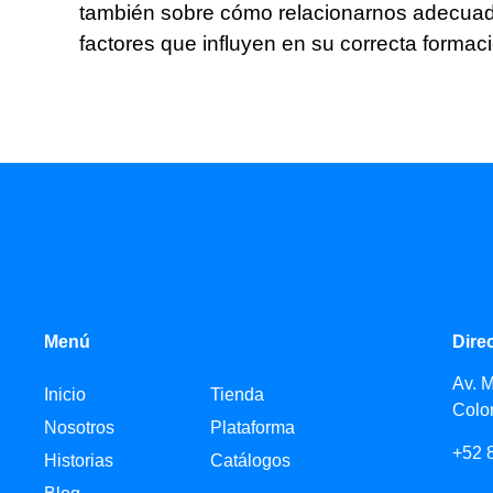
también sobre cómo relacionarnos adecuada
factores que influyen en su correcta formac
Menú
Dire
Av. 
Inicio
Tienda
Colo
Nosotros
Plataforma
+52 
Historias
Catálogos