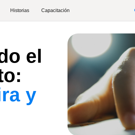
Historias
Capacitación
do el
to:
ra y