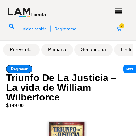
Tienda
0
|
Iniciar sesión
Registrarse
Preescolar
Primaria
Secundaria
Lectur
Regresar
MXN
Triunfo De La Justicia –
La vida de William
Wilberforce
$
189.00