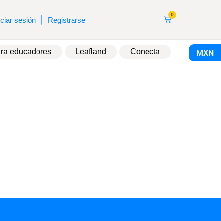
0
|
iciar sesión
Registrarse
ra educadores
Leafland
Conecta
MXN