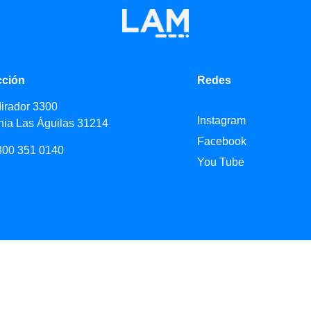
cción
Redes
Mirador 3300
Instagram
nia Las Águilas 31214
Facebook
800 351 0140
You Tube