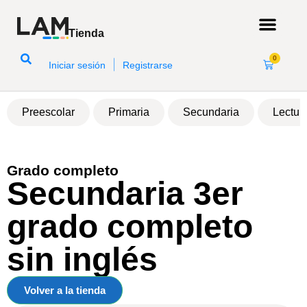
Tienda
0
|
Iniciar sesión
Registrarse
Preescolar
Primaria
Secundaria
Lectur
MXN
Grado completo
Secundaria 3er
grado completo
sin inglés
Volver a la tienda