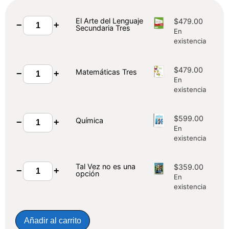
El Arte del Lenguaje
$
479.00
−
+
Secundaria Tres
En
existencia
$
479.00
Matemáticas Tres
−
+
En
existencia
$
599.00
Química
−
+
En
existencia
Tal Vez no es una
$
359.00
−
+
opción
En
existencia
Añadir al carrito