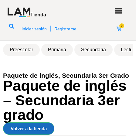
Tienda
0
|
Iniciar sesión
Registrarse
Preescolar
Primaria
Secundaria
Lectur
MXN
Paquete de inglés
,
Secundaria 3er Grado
Paquete de inglés
– Secundaria 3er
grado
Volver a la tienda