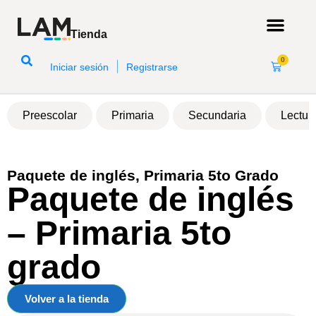
Tienda
0
|
Iniciar sesión
Registrarse
Preescolar
Primaria
Secundaria
Lectur
MXN
Paquete de inglés
,
Primaria 5to Grado
Paquete de inglés
– Primaria 5to
grado
Volver a la tienda