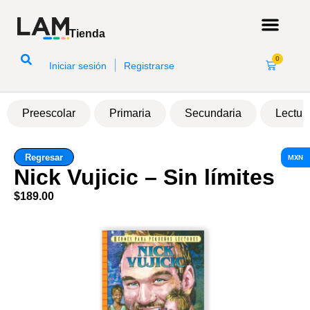
Tienda
0
|
Iniciar sesión
Registrarse
Preescolar
Primaria
Secundaria
Lectur
Regresar
MXN
Nick Vujicic – Sin límites
$
189.00