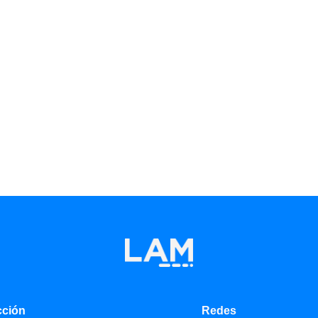
cción
Redes