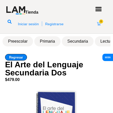
Tienda
0
|
Iniciar sesión
Registrarse
Preescolar
Primaria
Secundaria
Lectur
Regresar
MXN
El Arte del Lenguaje
Secundaria Dos
$
479.00