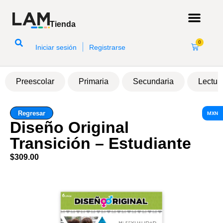
Tienda
0
|
Iniciar sesión
Registrarse
Preescolar
Primaria
Secundaria
Lectur
Regresar
MXN
Diseño Original
Transición – Estudiante
$
309.00