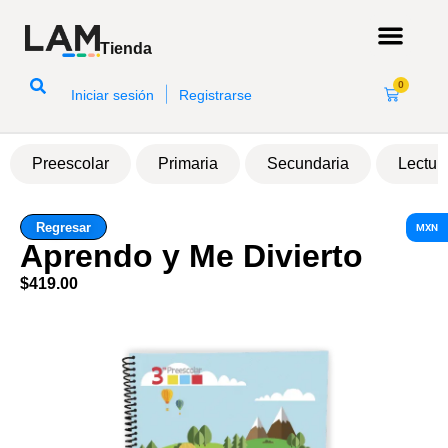
Tienda
0
|
Iniciar sesión
Registrarse
Preescolar
Primaria
Secundaria
Lectur
Regresar
MXN
Aprendo y Me Divierto
$
419.00