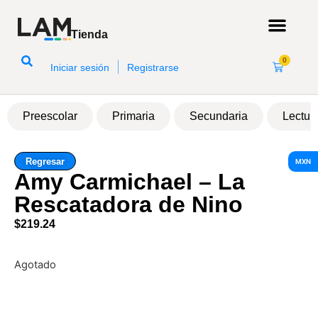
Tienda
0
|
Iniciar sesión
Registrarse
Preescolar
Primaria
Secundaria
Lectur
Regresar
MXN
Amy Carmichael – La
Rescatadora de Nino
$
219.24
Agotado