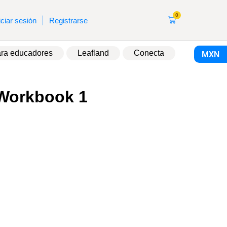
0
|
iciar sesión
Registrarse
ra educadores
Leafland
Conecta
MXN
 Workbook 1