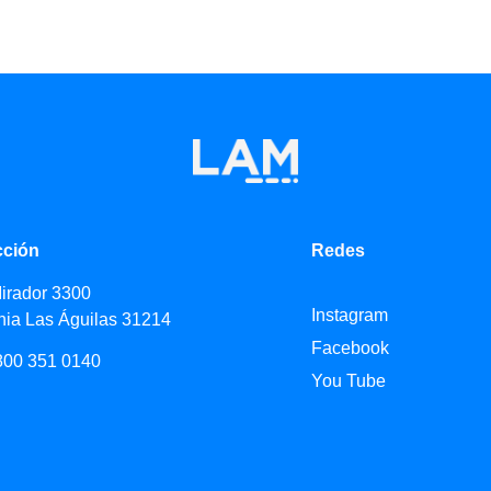
cción
Redes
Mirador 3300
Instagram
nia Las Águilas 31214
Facebook
800 351 0140
You Tube