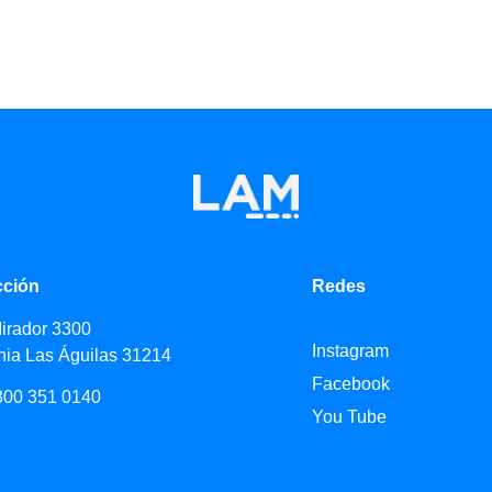
cción
Redes
Mirador 3300
Instagram
nia Las Águilas 31214
Facebook
800 351 0140
You Tube