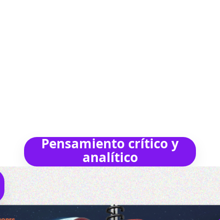
comprensión
lectora, redacción,
vocabulario y expresión oral.
Pensamiento crítico y
analítico