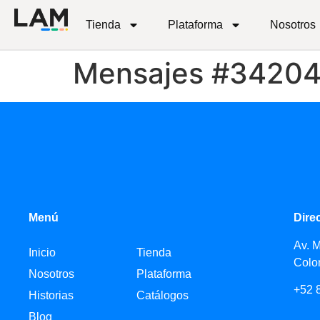
Tienda
Plataforma
Nosotros
Mensajes #3420
Menú
Dire
Av. 
Inicio
Tienda
Colo
Nosotros
Plataforma
+52 
Historias
Catálogos
Blog