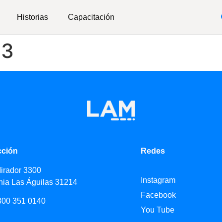
Historias
Capacitación
43
cción
Redes
Mirador 3300
Instagram
nia Las Águilas 31214
Facebook
800 351 0140
You Tube