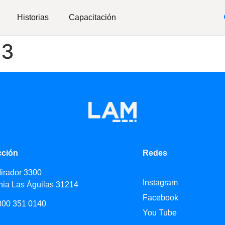
Historias
Capacitación
03
cción
Redes
Mirador 3300
Instagram
nia Las Águilas 31214
Facebook
800 351 0140
You Tube