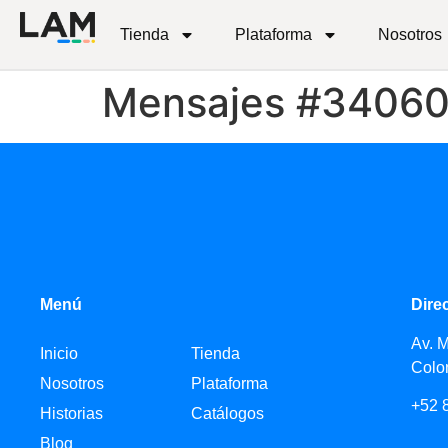
Tienda
Plataforma
Nosotros
Mensajes #3406
Menú
Dire
Av. 
Inicio
Tienda
Colo
Nosotros
Plataforma
+52 
Historias
Catálogos
Blog