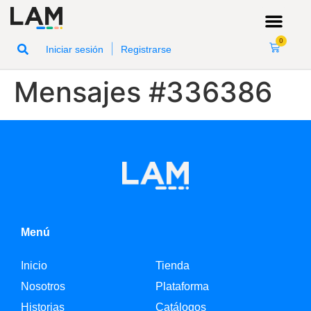
0
|
Iniciar sesión
Registrarse
Mensajes #336386
Menú
Inicio
Tienda
Nosotros
Plataforma
Historias
Catálogos