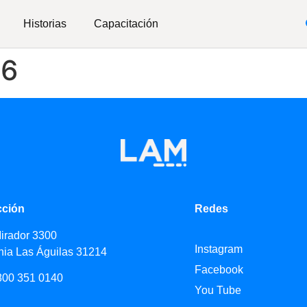
Historias
Capacitación
06
cción
Redes
Mirador 3300
Instagram
nia Las Águilas 31214
Facebook
800 351 0140
You Tube