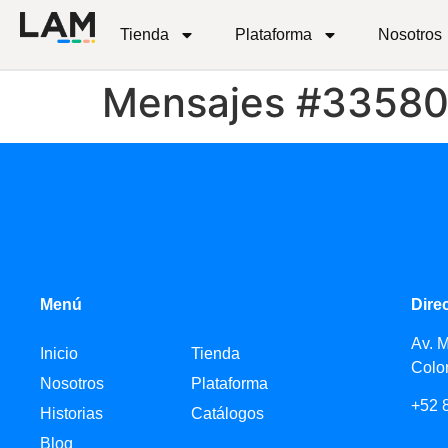
Tienda
Plataforma
Nosotros
Mensajes #3358
Menú
Dire
Av. 
Inicio
Tienda
Colo
Nosotros
Plataforma
+52 
Historias
Catálogos
Blog