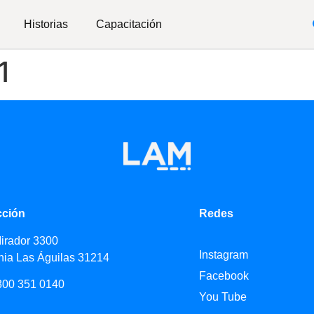
Historias
Capacitación
1
cción
Redes
Mirador 3300
Instagram
nia Las Águilas 31214
Facebook
800 351 0140
You Tube