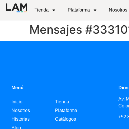
Tienda
Plataforma
Nosotros
Mensajes #33310
Menú
Dire
Av. 
Inicio
Tienda
Colo
Nosotros
Plataforma
+52 
Historias
Catálogos
Blog