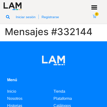
0
|
Iniciar sesión
Registrarse
Mensajes #332144
Menú
Inicio
Tienda
Nosotros
Plataforma
Historias
Catálogos