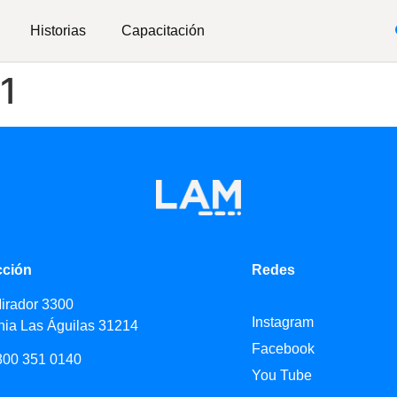
Historias
Capacitación
1
cción
Redes
Mirador 3300
Instagram
nia Las Águilas 31214
Facebook
800 351 0140
You Tube