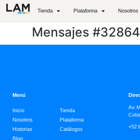
Tienda
Plataforma
Nosotros
Mensajes #32864
Menú
Dire
Av. 
Inicio
Tienda
Colo
Nosotros
Plataforma
+52 
Historias
Catálogos
Blog