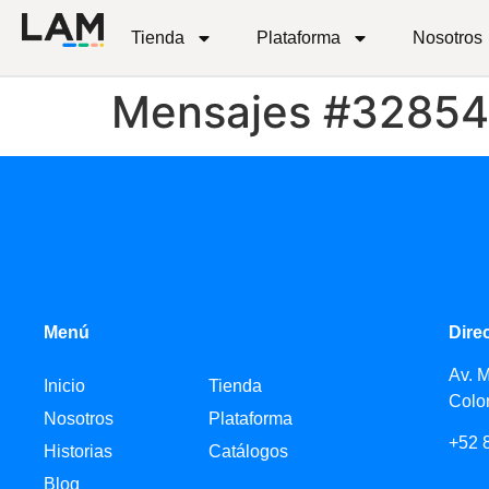
Tienda
Plataforma
Nosotros
Mensajes #3285
Menú
Dire
Av. 
Inicio
Tienda
Colo
Nosotros
Plataforma
+52 
Historias
Catálogos
Blog