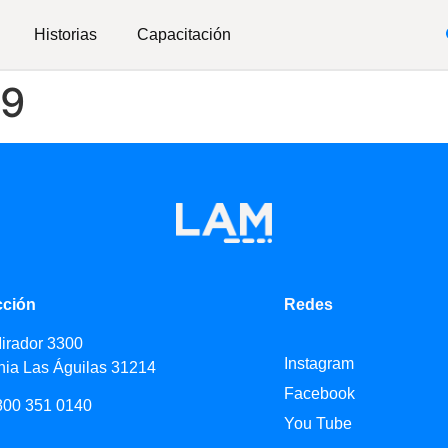
Historias
Capacitación
49
cción
Redes
Mirador 3300
Instagram
nia Las Águilas 31214
Facebook
800 351 0140
You Tube