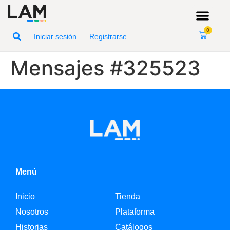
0
|
Iniciar sesión
Registrarse
Mensajes #325523
Menú
Inicio
Tienda
Nosotros
Plataforma
Historias
Catálogos