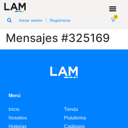
0
|
Iniciar sesión
Registrarse
Mensajes #325169
Menú
Inicio
Tienda
Nosotros
Plataforma
Historias
Catálogos