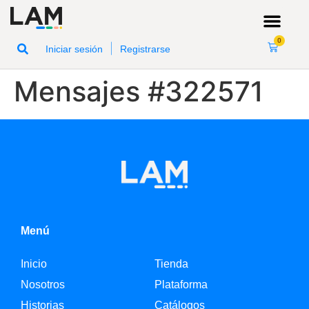
0
|
Iniciar sesión
Registrarse
Mensajes #322571
Menú
Inicio
Tienda
Nosotros
Plataforma
Historias
Catálogos