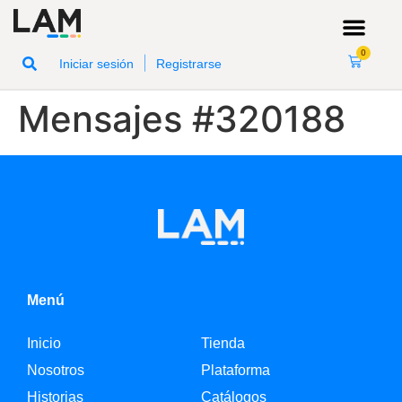
0
|
Iniciar sesión
Registrarse
Mensajes #320188
Menú
Inicio
Tienda
Nosotros
Plataforma
Historias
Catálogos