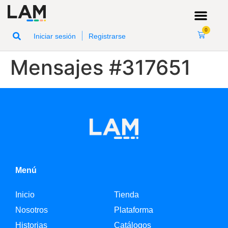
0
|
Iniciar sesión
Registrarse
Mensajes #317651
Menú
Inicio
Tienda
Nosotros
Plataforma
Historias
Catálogos