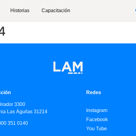
Historias
Capacitación
4
cción
Redes
Mirador 3300
Instagram
nia Las Águilas 31214
Facebook
800 351 0140
You Tube