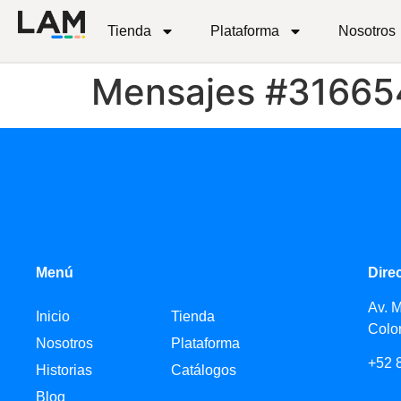
Tienda
Plataforma
Nosotros
Mensajes #31665
Menú
Dire
Av. 
Inicio
Tienda
Colo
Nosotros
Plataforma
+52 
Historias
Catálogos
Blog