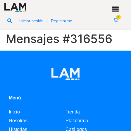
0
|
Iniciar sesión
Registrarse
Mensajes #316556
Menú
Inicio
Tienda
Nosotros
Plataforma
Historias
Catálogos