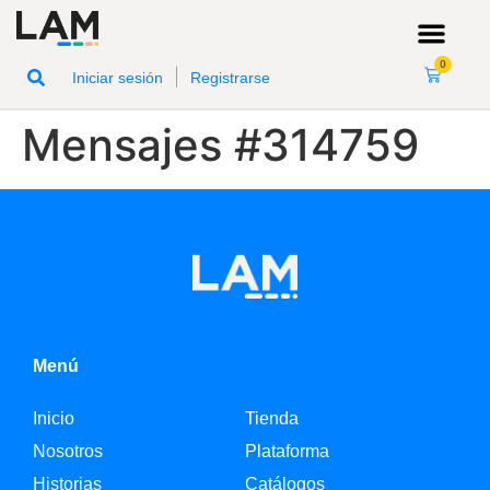
0
|
Iniciar sesión
Registrarse
Mensajes #314759
Menú
Inicio
Tienda
Nosotros
Plataforma
Historias
Catálogos