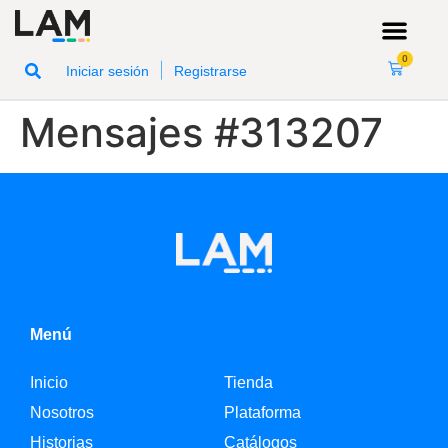
0
|
Iniciar sesión
Registrarse
Mensajes #313207
Menú
Inicio
Tienda
Nosotros
Plataforma
Historias
Catálogos