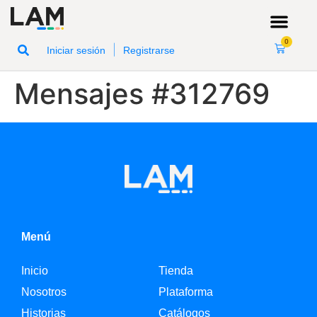
0
|
Iniciar sesión
Registrarse
Mensajes #312769
Menú
Inicio
Tienda
Nosotros
Plataforma
Historias
Catálogos