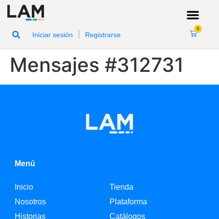
0
|
Iniciar sesión
Registrarse
Mensajes #312731
Menú
Inicio
Tienda
Nosotros
Plataforma
Historias
Catálogos