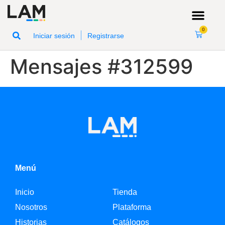
0
|
Iniciar sesión
Registrarse
Mensajes #312599
Menú
Inicio
Tienda
Nosotros
Plataforma
Historias
Catálogos