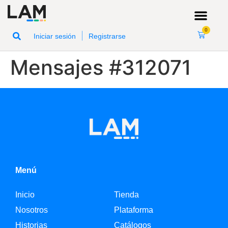
0
|
Iniciar sesión
Registrarse
Mensajes #312071
Menú
Inicio
Tienda
Nosotros
Plataforma
Historias
Catálogos