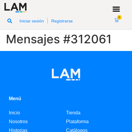
0
|
Iniciar sesión
Registrarse
Mensajes #312061
Menú
Inicio
Tienda
Nosotros
Plataforma
Historias
Catálogos