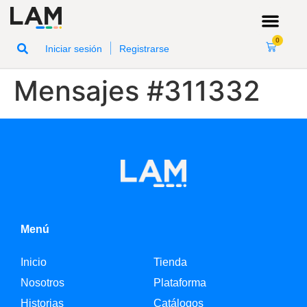
0
|
Iniciar sesión
Registrarse
Mensajes #311332
Menú
Inicio
Tienda
Nosotros
Plataforma
Historias
Catálogos