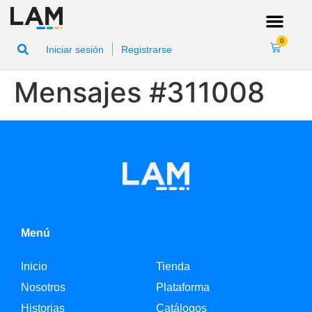
0
|
Iniciar sesión
Registrarse
Mensajes #311008
Menú
Inicio
Tienda
Nosotros
Plataforma
Historias
Catálogos