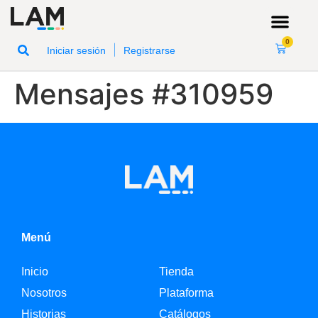
0
|
Iniciar sesión
Registrarse
Mensajes #310959
Menú
Inicio
Tienda
Nosotros
Plataforma
Historias
Catálogos