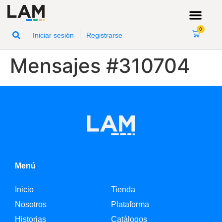
0
|
Iniciar sesión
Registrarse
Mensajes #310704
Menú
Inicio
Tienda
Nosotros
Plataforma
Historias
Catálogos