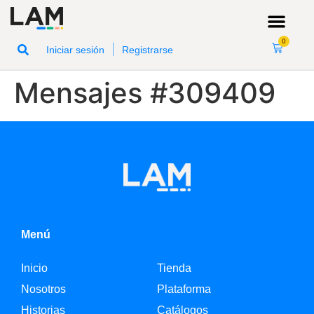
0
|
Iniciar sesión
Registrarse
Mensajes #309409
Menú
Inicio
Tienda
Nosotros
Plataforma
Historias
Catálogos