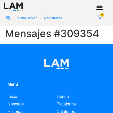
0
|
Iniciar sesión
Registrarse
Mensajes #309354
Menú
Inicio
Tienda
Nosotros
Plataforma
Historias
Catálogos