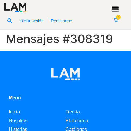
0
|
Iniciar sesión
Registrarse
Mensajes #308319
Menú
Inicio
Tienda
Nosotros
Plataforma
Historias
Catálogos