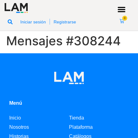
0
|
Iniciar sesión
Registrarse
Mensajes #308244
Menú
Inicio
Tienda
Nosotros
Plataforma
Historias
Catálogos