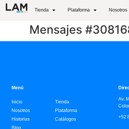
Tienda
Plataforma
Nosotros
Mensajes #30816
Menú
Dire
Av. 
Inicio
Tienda
Colo
Nosotros
Plataforma
+52 
Historias
Catálogos
Blog