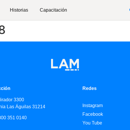
Historias
Capacitación
8
cción
Redes
Mirador 3300
Instagram
nia Las Águilas 31214
Facebook
800 351 0140
You Tube