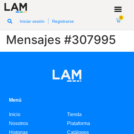
0
|
Iniciar sesión
Registrarse
Mensajes #307995
Menú
Inicio
Tienda
Nosotros
Plataforma
Historias
Catálogos